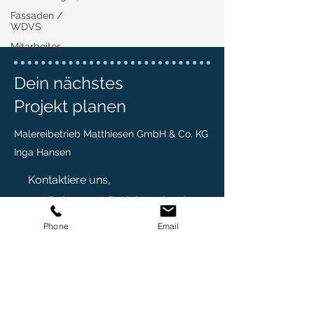
Fassaden /
WDVS
Mitarbeiter
Dein nächstes
Projekt planen
Malereibetrieb Matthiesen GmbH & Co. KG
Inga Hansen
Kontaktiere uns,
um Dein neues Projekt zu beginnen.
Phone
Email
Moltkestraße 31
24837 Schleswig