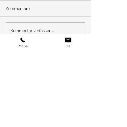
Kommentare
Kommentar verfassen...
Phone
Email
Dein nächstes
Projekt planen
Malereibetrieb Matthiesen GmbH & Co. KG
Inga Hansen
Kontaktiere uns,
um Dein neues Projekt zu beginnen.