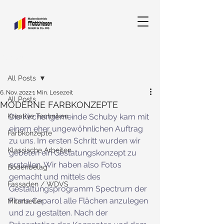
Beitrag
All Posts
6. Nov. 2022
1 Min. Lesezeit
All Posts
MODERNE FARBKONZEPTE
Kreative Techniken
Die Kirchengemeinde Schuby kam mit 
einem eher ungewöhnlichen Auftrag 
Farbkonzepte
zu uns. Im ersten Schritt wurden wir 
Klassische Arbeiten
gebeten ein Gestatungskonzept zu 
erstellen. Wir haben also Fotos 
Bodenbelag
gemacht und mittels des 
Fassaden / WDVS
Gestaltungsprogramm Spectrum der 
Firma Caparol alle Flächen anzulegen 
Mitarbeiter
und zu gestalten. Nach der 